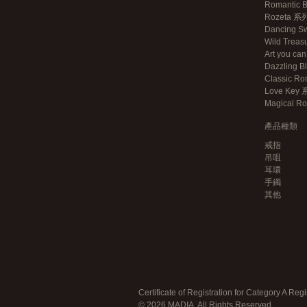
Romantic
Rozeta 系
Dancing S
Wild Trea
Art you c
Dazzling 
Classic R
Love Key
Magical 
產品種類
戒指
吊咀
耳環
手鐲
其他
Certificate of Registration for Category A Regi
© 2026 MADIA. All Rights Reserved.