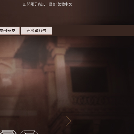
訂閱電子資訊
語言: 繁體中文
ASHOKA
產品特點
更閃
更大
更閃
更珍罕
ASHOKA
專利的62個瓣面，呈現出長邊枕形的
遠比傳統綠柱方形鑽石璀璨閃亮。