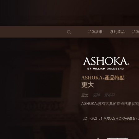
品牌故事
系列產品
品
ASHOKA
產品特點
更大
更大
更閃
更珍罕
ASHOKA
擁有古典的長邊枕形切割