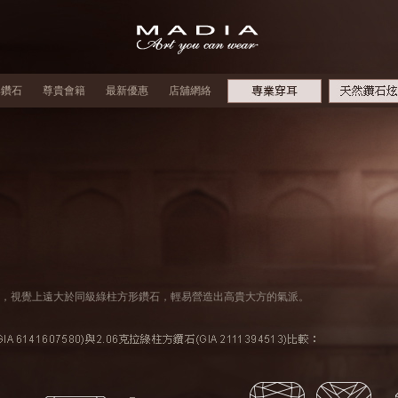
牌鑽石
尊貴會籍
最新優惠
店舖網絡
，視覺上遠大於同級綠柱方形鑽石，輕易營造出高貴大方的氣派。