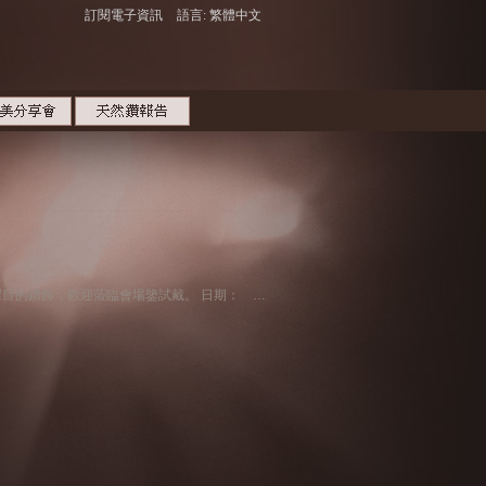
訂閱電子資訊
語言: 繁體中文
皇室美鑽展首次於MOKO新世紀廣場舉行，屆時將會展示最新耀目的鑽飾，歡迎蒞臨會場鑒試戴。 日期： 2020年11月3至9日 時間： 上午11時半至下午9時 地點： MOKO新世紀廣場1樓Kiosk 176A