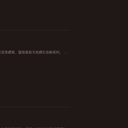
MADIA致力把珠寶成為您配戴在身上的藝術品，誠邀您蒞臨「皇室美鑽展」鑒賞最新天然鑽石首飾系列。 又一城皇室美鑽展 日期： 2019年8月21日至25日 時間： 上午11時半至下午9時 地點： 九龍塘又一城UG層(鄰近溜冰場)