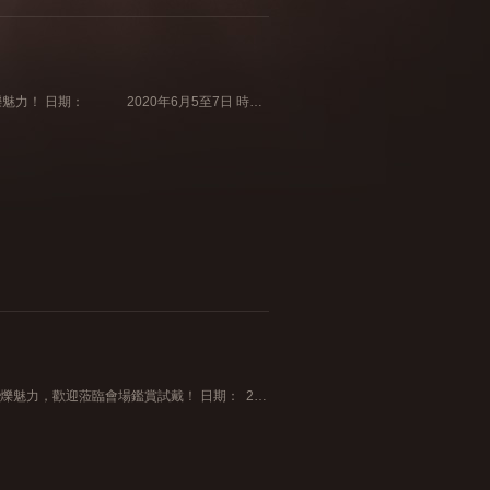
「皇室美鑽展」將於太古城中心舉行，一同見證天然鑽石的閃爍魅力！ 日期： 2020年6月5至7日 時間： 上午11時半至下午9時 地點： 太古城中心2樓中橋
皇室美鑽展將於Mira Place舉行，誠邀您一起探索最新鑽飾的閃爍魅力，歡迎蒞臨會場鑑賞試戴！ 日期： 2020年4月24日至5月4日 時間： 上午11時半至下午7時半 地點： 尖沙咀Mira Place地下大堂 電話： 21170852