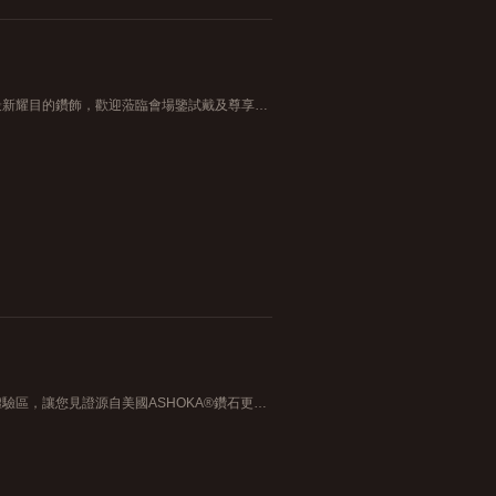
「皇室美鑽展」將於銅鑼灣世貿中心舉行，屆時將會展示今季最新耀目的鑽飾，歡迎蒞臨會場鑒試戴及尊享精選貨品半價優惠。 日期： 2017年10月6日至8日 時間： 上午11時半至下午9時 地點： 銅鑼灣世貿中心P1中庭 *優惠受有關條款及細則約束。
「皇室美鑽展」將於太古城中心舉行，屆時將會特設品牌鑽石體驗區，讓您見證源自美國ASHOKA®鑽石更大、更閃、更珍罕的閃爍魅力！ 日期： 2017年9月22日至24日 時間： 上午11時半至下午9時 地點： 太古城中心2樓中橋