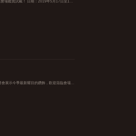
誠遨您蒞臨皇室美鑽展一起探索最新鑽飾的閃爍魅力，歡迎蒞臨會場鑑賞試戴！ 日期：2019年5月17日至19日 時間： 上午11時半至下午9時 地點：尖沙咀美麗華廣場地下大堂 電話：21170852
皇室美鑽展於2月27 - 3月3日於九龍塘又一城UG層舉行，屆時將會展示今季最新耀目的鑽飾，歡迎蒞臨會場鑒試戴。 日期： 2019年2月27日至3月3日 時間： 上午11時半至下午9時 地點： 九龍塘又一城UG層(鄰近溜冰場)