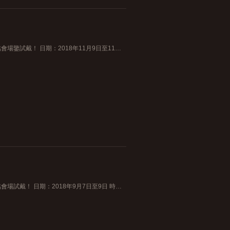
誠遨您蒞臨皇室美鑽展一起探索最新鑽飾的閃爍魅力，歡迎蒞臨會場鑒試戴！ 日期：2018年11月9日至11日 時間： 上午11時半至下午9時 地點：尖沙咀美麗華廣場地下大堂 電話：21170852
誠邀您蒞臨皇室美鑽展一起探索最新鑽飾的閃爍魅力，歡迎蒞臨會場試戴！ 日期：2018年9月7日至9日 時間： 上午11時半至下午9時 地點： 銅鑼灣世貿中心P1樓P126號展覽場 電話：26177993