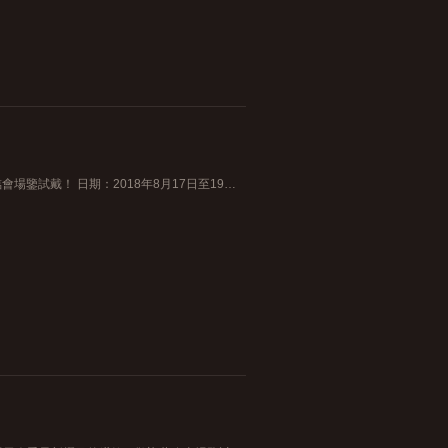
誠遨您蒞臨皇室美鑽展一起探索最新鑽飾的閃爍魅力，歡迎蒞臨會場鑒試戴！ 日期：2018年8月17日至19日 時間： 上午11時半至下午9時 地點：尖沙咀美麗華廣場地下大堂 電話：21170852