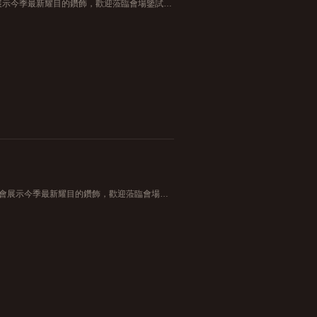
皇室美鑽展於4月4 - 8日於九龍塘又一城UG層舉行，屆時將會展示今季最新耀目的鑽飾，歡迎蒞臨會場鑒試戴。 日期： 2018年4月4日至8日 時間： 上午11時半至下午9時 地點： 九龍塘又一城UG層(鄰近溜冰場)
「皇室美鑽展」將于尖沙咀Mira Place 1地下大堂舉行，屆時將會展示今季最新耀目的鑽飾，歡迎蒞臨會場鑒試戴。 日期： 2018年1月12日至14日 時間： 上午11時30分至下午9時 地點： 尖沙咀彌敦道132號Mira Place 1地下大堂