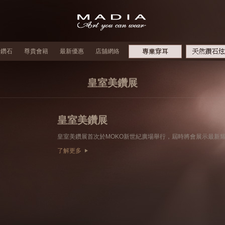
牌鑽石
尊貴會籍
最新優惠
店舖網絡
皇室美鑽展
皇室美鑽展
了解更多