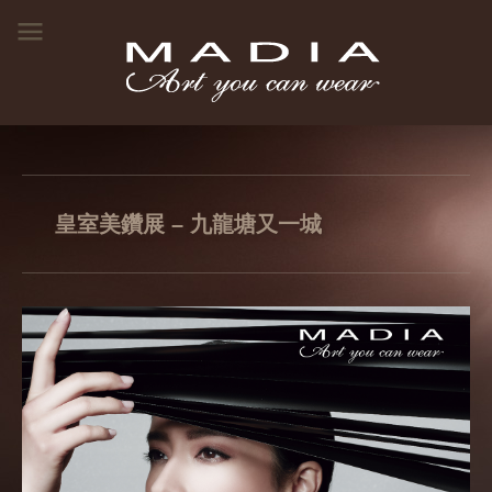
皇室美鑽展 – 九龍塘又一城