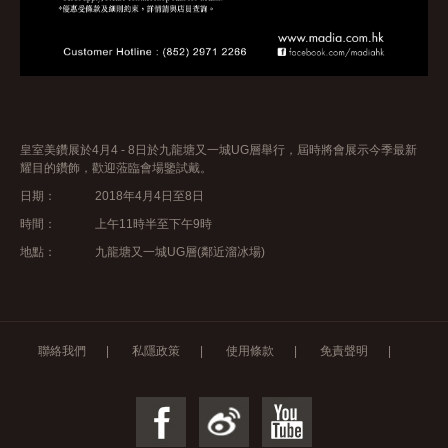
皇室美鑽展於4月4 - 8日於九龍塘又一城UG層舉行，屆時將會展示今季最新
耀目的鑽飾，歡迎蒞臨會場鑒試戴。
日期： 2018年4月4日至8日
時間： 上午11時半至下午9時
地點： 九龍塘又一城UG層(鄰近溜冰場)
聯絡我們
|
私隱政策
|
使用條款
|
免責聲明
|