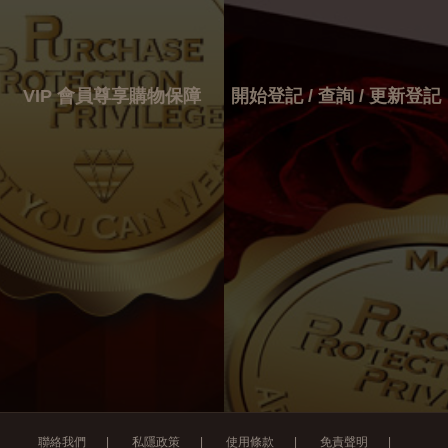
VIP 會員尊享購物保障
開始登記 / 查詢 / 更新登記
享「購物保障計劃」
開始登記 / 查
若鑽飾不幸被爆竊或被搶劫，MADIA會為您
即登記，讓您尊享與別不同的信心體驗*！
條款及細則，請參閱
開始
fUse.aspx
A購買的鑽飾。
如不能於登記期限內為該首飾進行登記，則作棄權
聯絡我們
|
私隱政策
|
使用條款
|
免責聲明
|