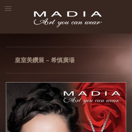
皇室美鑽展 – 希慎廣場