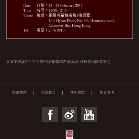
皇室美鑽展於2月26-28日於銅鑼灣希慎廣場1樓展覽場圓滿舉行。
聯絡我們
|
私隱政策
|
使用條款
|
免責聲明
|