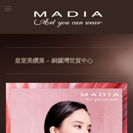
皇室美鑽展 – 銅鑼灣世貿中心