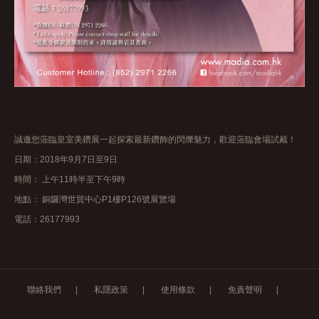
誠邀您蒞臨皇室美鑽展一起探索最新鑽飾的閃爍魅力，歡迎蒞臨會場試戴！
日期：2018年9月7日至9日
時間： 上午11時半至下午9時
地點： 銅鑼灣世貿中心P1樓P126號展覽場
電話：26177993
聯絡我們
|
私隱政策
|
使用條款
|
免責聲明
|