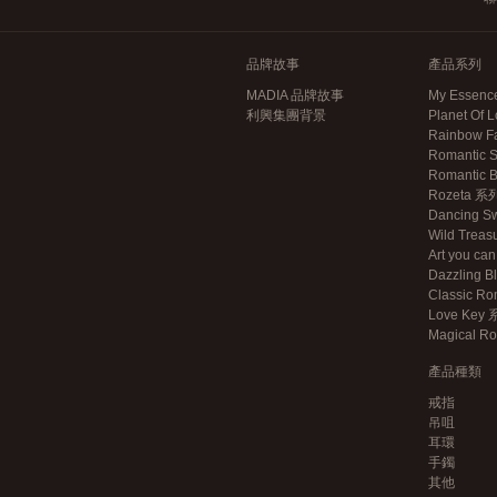
品牌故事
產品系列
MADIA 品牌故事
My Essen
利興集團背景
Planet Of
Rainbow F
Romantic 
Romantic
Rozeta 系
Dancing S
Wild Trea
Art you c
Dazzling 
Classic R
Love Key
Magical 
產品種類
戒指
吊咀
耳環
手鐲
其他