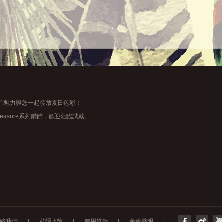
鑽飾魅力與您一起發放夏日色彩！
reasure系列鑽飾，歡迎蒞臨試戴。
絡我們
|
私隱政策
|
使用條款
|
免責聲明
|