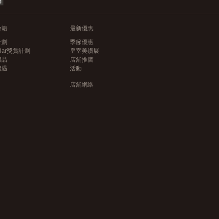
會籍
最新優惠
計劃
季節優惠
llar獎賞計劃
皇室美鑽展
禮品
店舖推廣
禮遇
活動
店舖網絡