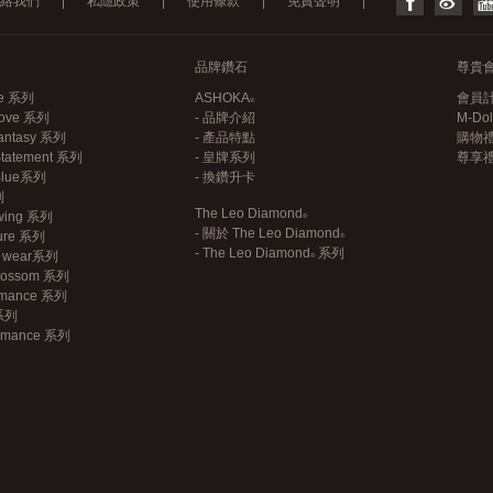
絡我們
|
私隱政策
|
使用條款
|
免責聲明
|
品牌鑽石
尊貴
ce 系列
ASHOKA
會員
 Love 系列
- 品牌介紹
M-Do
antasy 系列
- 產品特點
購物
Statement 系列
- 皇牌系列
尊享
 Blue系列
- 換鑽升卡
列
The Leo Diamond
wing 系列
- 關於
The Leo Diamond
sure 系列
-
The Leo Diamond
系列
an wear系列
Blossom 系列
omance 系列
 系列
Romance 系列