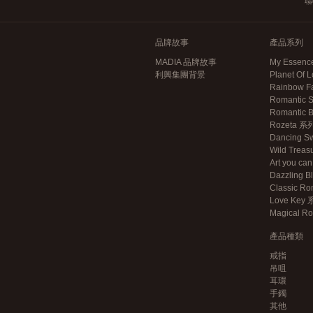
聯
品牌故事
產品系列
MADIA 品牌故事
My Essen
利興集團背景
Planet Of
Rainbow F
Romantic 
Romantic
Rozeta 系
Dancing S
Wild Trea
Art you c
Dazzling 
Classic R
Love Key
Magical 
產品種類
戒指
吊咀
耳環
手鐲
其他