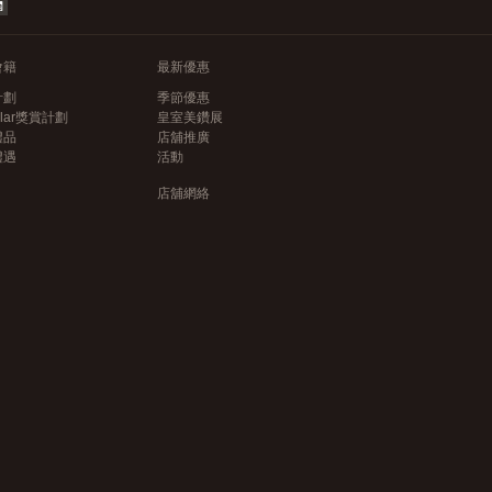
會籍
最新優惠
計劃
季節優惠
llar獎賞計劃
皇室美鑽展
禮品
店舖推廣
禮遇
活動
店舖網絡